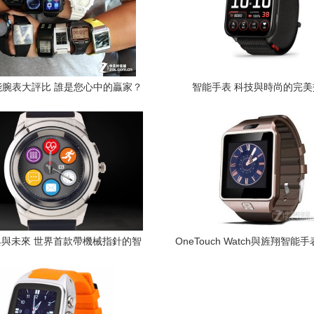
能腕表大評比 誰是您心中的贏家？
智能手表 科技與時尚的完美
與未來 世界首款帶機械指針的智
OneTouch Watch與旌翔智能
能手表引領新風尚
測 功能與時尚的抉擇