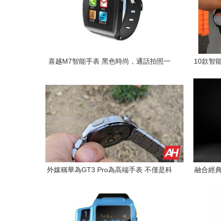
喜越M7智能手表 黑色時尚，通話拍照一
10款智
腕盡享
外媒稱華為GT3 Pro為高端手表 不僅是科
融合經典
技配件，更是身份象征