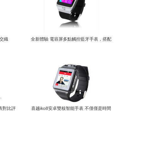
交織
全新體驗 電容屏多點觸控藍牙手表，搭配
獨立SIM卡，彰顯智能生活新風貌
手表對比評
喜越iko8安卓雙核智能手表 不僅僅是時間
的載體