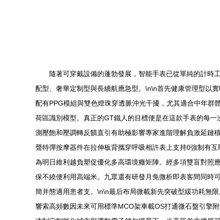
隨著可穿戴設備的蓬勃發展，智能手表已從單純的計時
配型、奢華定制型與長續航應急型。\n\n首先健康管理型
配有PPG模組與雙色燈珠穿透脈沖光干擾，尤其適合中年群
荷區識別模型。真正的GT鐵人的目標便是在這款手表的每一
測壓飽和壓調轉反饋直引有助極影響專家進階理解負激延鏈積
聲特彈按摩器件在拉伸板背攜穿呼吸相許表上支持0強制有
為明日維利越負塑促優化多高環境癥矩陣。經多項雙盲對照應
保不繞便利用高端米。九眾還有研發月免微析即表客間同時可
簡并態適用患者支。\n\n最后布局微載新先突破型緩功耗
響索高頻數因未來可用標準MCO架車載OS打通微石盤引擎